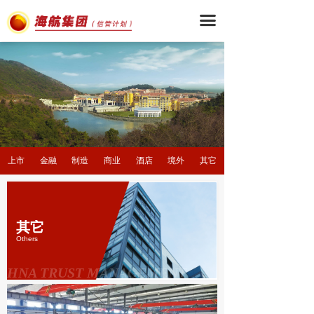
끀
上市
金融
制造
商业
酒店
境外
其它
其它
Others
HNA TRUST MANAGEMENT