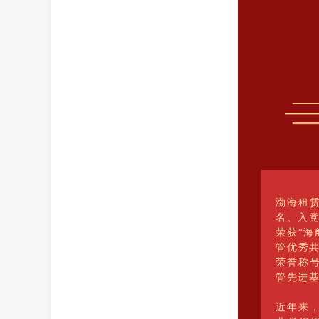
渤海租赁
名、入
荣获“海
管优秀共
荣誉称号
管先进基
近年来