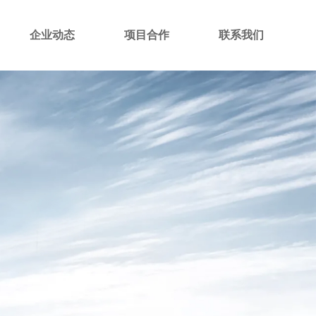
企业动态
项目合作
联系我们