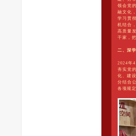
领会党
融文化
学习贯
机结合
高质量
干家，
二、深学
2024
夯实党
化、建设
分结合
各项规