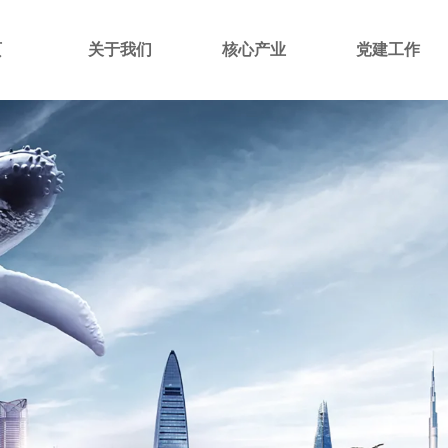
页
关于我们
核心产业
党建工作