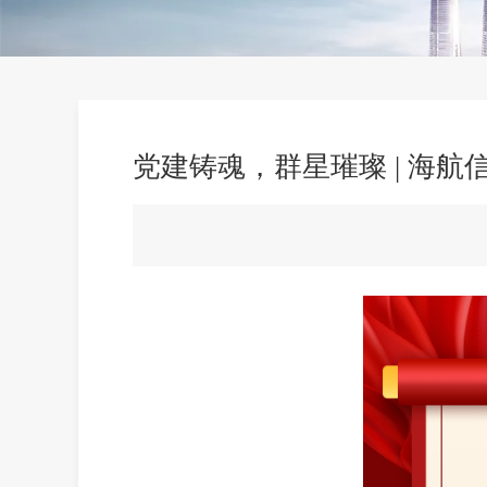
党建铸魂，群星璀璨 | 海航