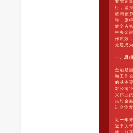
业党组
行，坚
值增值
导，旗
健全夯
中央金
作质效
党建成为
一、思
金融是国
融工作
的基本
对公司
兴伟业
央对金
进企业
近一年
近平关
建、分