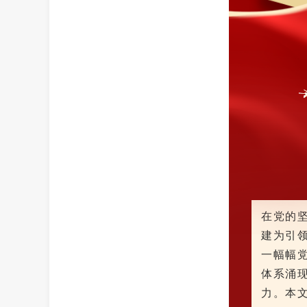
在党的坚
建为引
一幅幅
体系涌
力。本