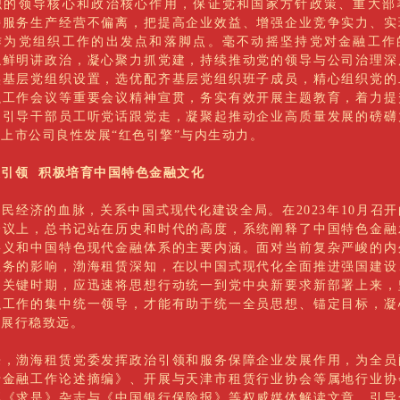
织的领导核心和政治核心作用，保证党和国家方针政策、重大部
持服务生产经营不偏离，把提高企业效益、增强企业竞争实力、实
作为党组织工作的出发点和落脚点。毫不动摇坚持党对金融工作
帜鲜明讲政治，凝心聚力抓党建，持续推动党的领导与公司治理深
实基层党组织设置，选优配齐基层党组织班子成员，精心组织党的
融工作会议等重要会议精神宣贯，务实有效开展主题教育，着力提
，引导干部员工听党话跟党走，凝聚起推动企业高质量发展的磅礴
上市公司良性发展“红色引擎”与内生动力。
想引领 积极培育中国特色金融文化
民经济的血脉，关系中国式现代化建设全局。在2023年10月召
会议上，总书记站在历史和时代的高度，系统阐释了中国特色金融
要义和中国特色现代金融体系的主要内涵。面对当前复杂严峻的内
业务的影响，渤海租赁深知，在以中国式现代化全面推进强国建设
的关键时期，应迅速将思想行动统一到党中央新要求新部署上来，
融工作的集中统一领导，才能有助于统一全员思想、锚定目标，凝
发展行稳致远。
来，渤海租赁党委发挥政治引领和服务保障企业发展作用，为全员
于金融工作论述摘编》、开展与天津市租赁行业协会等属地行业协
享《求是》杂志与《中国银行保险报》等权威媒体解读文章，引导