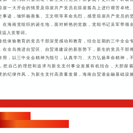
琼崖一大开会的情景及琼崖共产党员在琼崖孤岛上进行艰苦卓绝
史事迹，缅怀杨善集、王文明等革命先烈，感受琼崖共产党员的
。在海南党组织的诞生地，面对鲜艳的党旗，党组书记吴军带领
重温入党誓词。
传统体验教育的党员干部深受感动和教育，结合近期的三中全会
，在全岛推进自贸区、自贸港建设的新形势下，新生的党员干部
作用，以三中全会精神为指引，认真学习、大力弘扬革命精神，
，把自己的理想和追求与新生支付事业发展有机结合，大胆探
硬的纪律作风，为新生支付高质量发展，海南自贸港金融基础设
贯彻全会精神
谱新生支付高质量发展新篇章