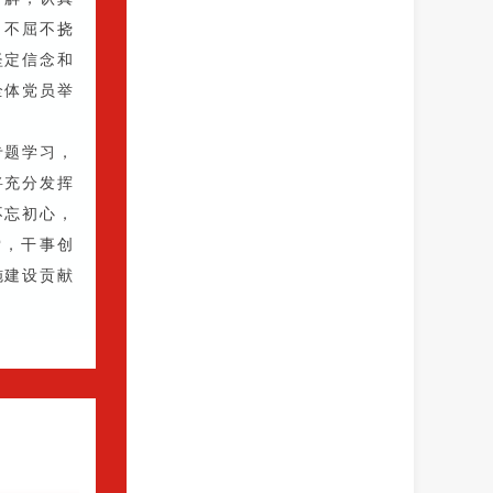
、不屈不挠
坚定信念和
全体党员举
专题学习，
将充分发挥
不忘初心，
索，干事创
施建设贡献