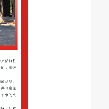
党支部前往
誓词，缅怀
的策源地。
中共琼崖第
崖革命的火
讲解，认真