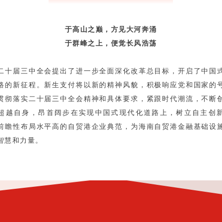
于高山之巅，方见大河奔涌
于群峰之上，便觉长风浩荡
二十届三中全会提出了进一步全面深化改革总目标，开启了中国
路的新征程。新生支付将以新的精神风貌，积极响应党和国家的
贯彻落实二十届三中全会精神和具体要求，紧跟时代潮流，不断
超越自身，昂首阔步在实现中国式现代化道路上，树立自主创
前瞻性布局水平高的自贸港企业典范，为海南自贸港金融基础设
智慧和力量。