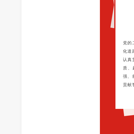
党的
化道
认真
质、
强、
贡献