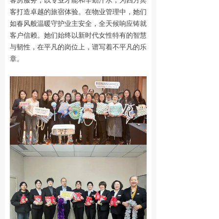
客打造卓越的旅宿体验。在物业管理中，她们
如春风般温暖守护业主安全，全天候响应铸就
客户信赖。她们始终以新时代女性特有的智慧
与韧性，在平凡的岗位上，谱写着不平凡的乐
章。