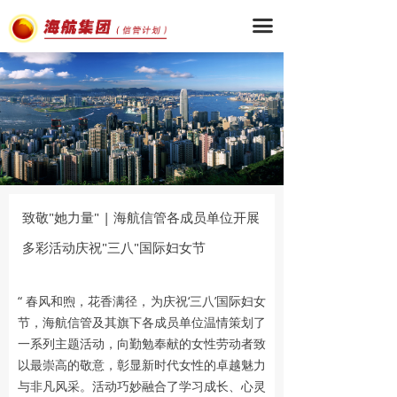
끀
致敬"她力量" | 海航信管各成员单位开展
多彩活动庆祝"三八"国际妇女节
“ 春风和煦，花香满径，为庆祝‘三八’国际妇女
节，海航信管及其旗下各成员单位温情策划了
一系列主题活动，向勤勉奉献的女性劳动者致
以最崇高的敬意，彰显新时代女性的卓越魅力
与非凡风采。活动巧妙融合了学习成长、心灵