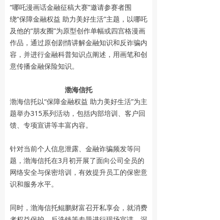
“哪吒漫画话金融征稿大赛”邀请参赛者围
绕“保障金融权益 助力美好生活”主题，以哪吒
及他的“朋友圈”为原型创作单幅或四宫格漫画
作品，通过原创剧情讲解金融知识和反诈骗内
容，并进行金融科普知识点阐述，用画笔和创
意传播金融保险知识。
渤海信托
渤海信托以“保障金融权益 助力美好生活”为主
题举办315系列活动，包括内部培训、客户回
馈、专项宣讲等丰富内容。
针对当前个人信息泄露、金融诈骗频发等问
题，渤海信托在3月初开展了面向公司全员的
网络安全与保密培训，有效提升员工的保密意
识和服务水平。
同时，渤海信托鲲鹏财富召开私享会，就消费
者权益保护、反洗钱等专题进行现场宣讲，深