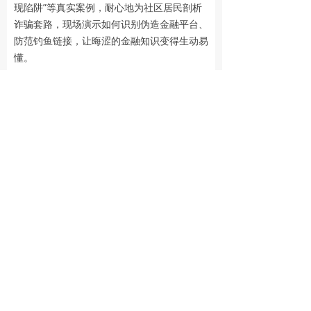
现陷阱”等真实案例，耐心地为社区居民剖析
诈骗套路，现场演示如何识别伪造金融平台、
防范钓鱼链接，让晦涩的金融知识变得生动易
懂。
活动现场，志愿者们为社区居民设置了“火眼