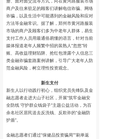
册、面对面交流等方式，向在黄河路服装市场
商户及往来驻足的顾客们讲解电信诈骗、网络
诈骗，以及生活中可能遇到的金融风险和应对
方法等金融常识。据了解，郑州市黄河路服装
市场的商户及顾客们多为中老年人群体，易生
支付工作人员用最通俗易懂的语言，针对当前
媒体报道老年人频繁中招的装熟人“忽悠”转
账、高收益理财陷阱、抢红包泄露个人信息三
类金融诈骗套路案例讲解，引导广大老年人防
范金融风险，树立理性投资观念。
新生支付
新生人以行动践行初心，组织党员先锋队及金
融志愿者走进大山子社区，开展“筑牢金融安
全防线 守护群众钱袋子”主题公益活动，为百
余名社区居民送去反洗钱、反欺诈的“金融防
护盾”。
金融志愿者们通过“保健品投资骗局”“刷单返