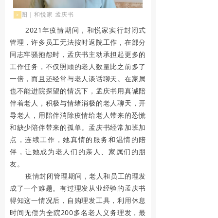
图｜和悦家 孟庆书
>
2
2021年疫情期间，和悦家实行封闭式
管理，许多员工无法按时返院工作，在部分
0
同志牢骚抱怨时，孟庆书主动承担起更多的
2
工作任务，不仅照顾的老人数量比之前多了
一倍，而且还经常与老人谈话聊天。在家属
2
也不能进院探望的情况下，孟庆书用真诚陪
年
伴着老人，积极与情绪消极的老人聊天，开
导老人，用陪伴消除疫情给老人带来的恐慌
是
和缺少陪伴带来的孤单。孟庆书经常加班加
点，连续工作，她真情的服务和温情的陪
中
伴，让她成为老人们的亲人、家属们的朋
华
友。
疫情封闭管理期间，老人和员工的理发
人
成了一个难题。有过理发从业经验的孟庆书
民
得知这一情况后，自购理发工具，利用休息
时间无偿为全院200多名老人义务理发，最
共