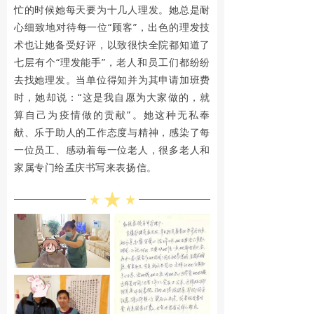
忙的时候她每天要为十几人理发。她总是耐
和
心细致地对待每一位“顾客”，出色的理发技
术也让她备受好评，以致很快全院都知道了
国
七层有个“理发能手”，老人和员工们都纷纷
成
去找她理发。当单位得知并为其申请加班费
时，她却说：“这是我自愿为大家做的，就
立
算自己为疫情做的贡献”。她这种无私奉
的
献、乐于助人的工作态度与精神，感染了每
一位员工、感动着每一位老人，很多老人和
第
家属专门给孟庆书写来表扬信。
7
3
周
年
对