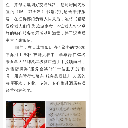
点，并帮助规划好交通线路。想到房间内放
一
置的《哏儿都天津》书籍特别适合来津旅
天
客，在征得部门负责人同意后，她将书籍赠
送给老人们作为旅游参考，6位老人对李卓
共
静的贴心服务表示感动和满意，并于退房后
庆
书写了表扬信。
同年，在天津市饭店协会举办的“2020
祖
年海河工匠杯”技能大赛中，李卓静在30名
国
来自各大品牌及星级酒店选手中脱颖而出，
为酒店摘得“服务金奖”和“十佳服务员”称
华
号，用实际行动落实“服务品质提升”方案的
诞
各项要求，专业、专注、专心推进酒店各项
经营指标落地。
国庆放假通知
国
庆