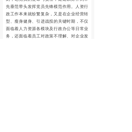
先垂范带头发挥党员先锋模范作用。人资行
2
政工作本来就纷繁复杂，又是在企业经营转
年
型、瘦身健身、引进战投的关键时期，不仅
面临着人力资源各模块及行政办公等日常业
国
务，还面临着员工对政策不理解、对企业发
庆
展不自信等问题。针对员工关心的各种诉
求，他毫不推诿、耐心接待，并积极向上级
放
单位及政府监管部门沟通汇报，努力征得员
假
工理解与支持。在公司引进战投关键时期，
作为企业核心部门，加班加点没有休假日是
时
常态，由于长时间的超负荷的工作，导致他
间
的身体终于提出了“抗议”，在迫不得已短暂
的住院休息调养后，他又拖着还没有完全康
如
复的身体，奋战在工作第一线。他带领团队
下
根据企业未来的发展需求，对原有的组织架
构进行多轮的优化调整，进一步完善了管理
：
职能，明晰了权责，实现了岗编和实际业务
有效匹配，有力推动了企业良好运营，并积
1