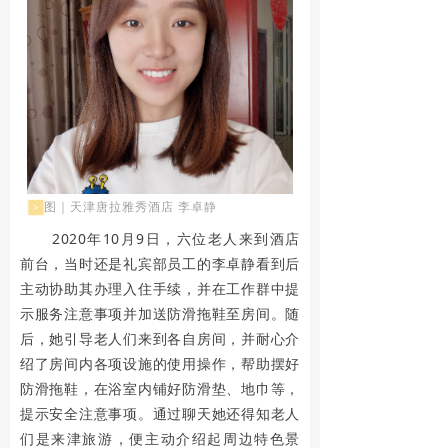
要
的
意
义
让
我
图｜天津唐拉雅秀酒店 李卓静
>
2020年10月9日，六位老人来到酒店
们
前台，当时还是礼宾部员工的李卓静看到后
在
主动协助其办理入住手续，并在工作群中提
示服务注意事项并加送防滑拖鞋至房间。随
这
后，她引导老人们来到各自房间，并耐心介
特
绍了房间内各项设施的使用操作，帮助摆好
防滑拖鞋，在浴室内铺好防滑垫、地巾等，
殊
提示安全注意事项。通过聊天她还得知老人
的
们是来津旅游，便主动介绍起周边特色景