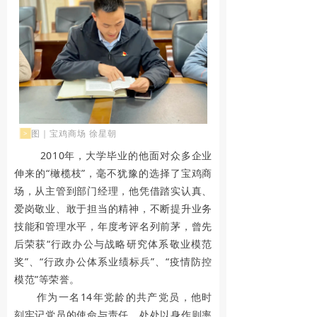
根
据
国
家
有
图｜宝鸡商场 徐星朝
>
关
2010年，大学毕业的他面对众多企业
伸来的“橄榄枝”，毫不犹豫的选择了宝鸡商
规
场，从主管到部门经理，他凭借踏实认真、
定
爱岗敬业、敢于担当的精神，不断提升业务
技能和管理水平，年度考评名列前茅，曾先
，
后荣获“行政办公与战略研究体系敬业模范
2
奖”、“行政办公体系业绩标兵”、“疫情防控
模范”等荣誉。
0
作为一名14年党龄的共产党员，他时
2
刻牢记党员的使命与责任，处处以身作则率