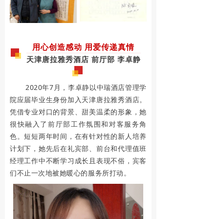
于
中
国
用心创造感动 用爱传递真情
天津唐拉雅秀酒店 前厅部 李卓静
人
民
2020年7月，李卓静以中瑞酒店管理学
来
院应届毕业生身份加入天津唐拉雅秀酒店。
凭借专业对口的背景、甜美温柔的形象，她
说
很快融入了前厅部工作氛围和对客服务角
有
色。短短两年时间，在有针对性的新人培养
计划下，她先后在礼宾部、前台和代理值班
着
经理工作中不断学习成长且表现不俗，宾客
非
们不止一次地被她暖心的服务所打动。
常
重