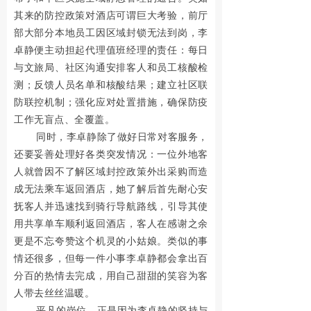
念
其来的防控政策对酒店可谓巨大考验，前厅
国
部大部分本地员工因区域封锁无法到岗，李
卓静便主动担起代理值班经理的责任：每日
家
与文旅局、社区沟通安排客人和员工核酸检
本
测；反馈人员名单和核酸结果；建立社区联
防联控机制；强化应对处置措施，确保防疫
身
工作无盲点、全覆盖。
的
同时，李卓静除了做好日常对客服务，
还要妥善处理好各类突发情况：一位外地客
法
人就曾因不了解区域封控政策外出采购而造
定
成无法乘车返回酒店，她了解后首先耐心安
抚客人并迅速找到骑行导航路线，引导其使
节
用共享单车顺利返回酒店，客人在感谢之余
日
更是不忘夸赞这个机灵的小姑娘。类似的事
情还很多，但每一件小事李卓静都会拿出百
，
分百的热情去完成，用自己甜甜的笑容为客
有
人带去丝丝温暖。
平凡的岗位，正是因为李卓静的坚持与