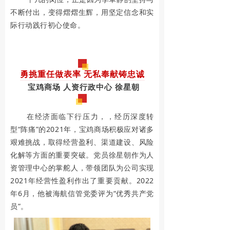
着
不断付出，变得熠熠生辉，用坚定信念和实
际行动践行初心使命。
特
别
庄
勇挑重任做表率 无私奉献铸忠诚
严
宝鸡商场 人资行政中心 徐星朝
神
在经济面临下行压力，，经历深度转
圣
型“阵痛”的2021年，宝鸡商场积极应对诸多
艰难挑战，取得经营盈利、渠道建设、风险
的
化解等方面的重要突破。党员徐星朝作为人
意
资管理中心的掌舵人，带领团队为公司实现
2021年经营性盈利作出了重要贡献。2022
义
年6月，他被海航信管党委评为“优秀共产党
。
员”。