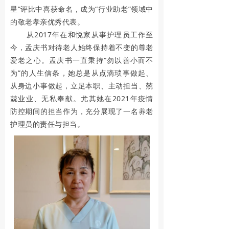
度
星”评比中喜获命名，成为“行业助老”领域中
的敬老孝亲优秀代表。
国
从2017年在和悦家从事护理员工作至
今，孟庆书对待老人始终保持着不变的尊老
爱老之心。孟庆书一直秉持“勿以善小而不
庆
为”的人生信条，她总是从点滴琐事做起、
从身边小事做起，立足本职、主动担当、兢
兢业业、无私奉献。尤其她在2021年疫情
盛
防控期间的担当作为，充分展现了一名养老
护理员的责任与担当。
世
华
诞