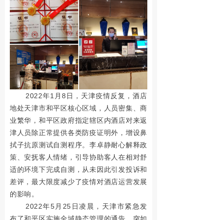
节
，
是
国
家
2022年1月8日，天津疫情反复，酒店
地处天津市和平区核心区域，人员密集、商
制
业繁华，和平区政府指定辖区内酒店对来返
定
津人员除正常提供各类防疫证明外，增设鼻
拭子抗原测试自测程序。李卓静耐心解释政
的
策、安抚客人情绪，引导协助客人在相对舒
用
适的环境下完成自测，从未因此引发投诉和
差评，最大限度减少了疫情对酒店运营发展
来
的影响。
纪
2022年5月25日凌晨，天津市紧急发
布了和平区实施全域静态管理的通告。突如