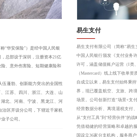
易生支付
易生支付有限公司（简称“易生支
称“华安保险”）是经中国人民银
中国人民银行颁发《支付业务
公司，总部设于深圳，注册资本21亿
许可，涵盖储值账户运营（I类
业险、意外伤害险、短期健康险和
（Mastercard）线上线下收
自成立以来，易生支付始终秉持
队伍蓬勃、创新能力突出的全国性
界，现已覆盖航空、文旅、跨
西、江苏、四川、浙江、大连、山
场景。公司创新打造“场景+支
、湖北、河南、宁波、黑龙江、河
经营数据分析、离境退税支付
自治区开设分公司，下辖近千家机
从“支付工具”到“经营伙伴”的
专业子公司。
凭借稳健的经营策略和卓越的
国设立36家分支机构，服务商户