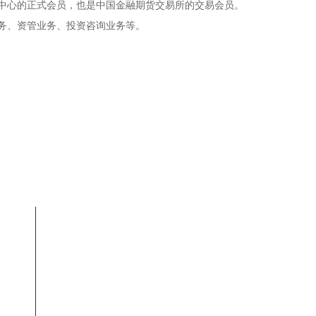
中心的正式会员，也是中国金融期货交易所的交易会员。
务、资管业务、投资咨询业务等。
海南海航二号信管服务有限公司
地址：海南省海口市美兰区国兴大道21
号富力中心
电话：0898-
66510106
工商事务：0898-31719686