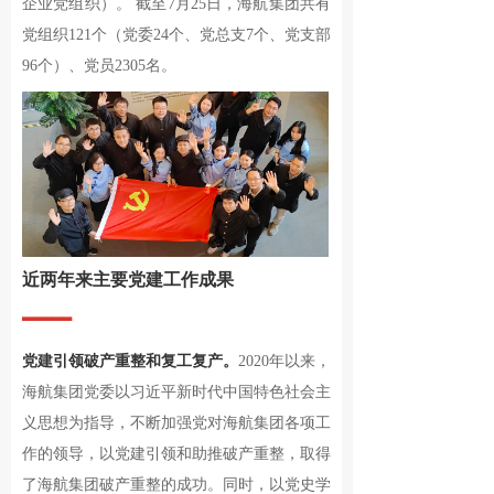
企业党组织）。 截至7月25日，海航集团共有
党组织121个（党委24个、党总支7个、党支部
96个）、党员2305名。
近两年来主要党建工作成果
▂▂▂▂▂
党建引领破产重整和复工复产。
2020年以来，
海航集团党委以习近平新时代中国特色社会主
义思想为指导，不断加强党对海航集团各项工
作的领导，以党建引领和助推破产重整，取得
了海航集团破产重整的成功。同时，以党史学