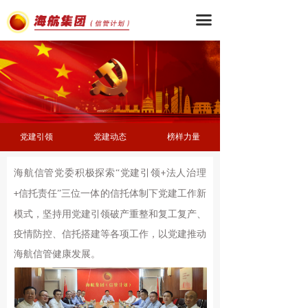
끀
党建引领
党建动态
榜样力量
海航信管党委积极探索“党建引领
法人治理
+
信托责任”三位一体的信托体制下党建工作新
+
模式，坚持用党建引领破产重整和复工复产、
疫情防控、信托搭建等各项工作，以党建推动
海航信管健康发展。