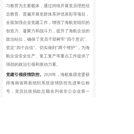
习教育为主要载体，通过持续开展党员理想信
念教育、普遍开展党群体系评优表彰等项目，
全面加强企业党建工作，增强了海航党组织的
创造力、凝聚力和战斗力，提升了海航企业的
政治站位，确保了党员干部树牢“四个意识”、
坚定“四个自信”、切实做到“两个维护”，为海
航企业安全生产、复工复产等重点工作提供了
强劲的政治引领和推动力量。
党建引领疫情防控。
2020年，海航集团党委获
得海南省两新组织系统疫情防控先进单位称
号，党员抗疫捐款总额名列省非公企业第一
名；2021年，海航集团党史学习教育工作获得
中央指导组和海南省委指导组的高度肯定。
党建引领信托搭建。
2022年上半年，海航信管
党委配合海航信管信托架构搭建和管理体制改