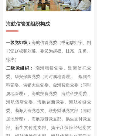
海航信管党组织构成
▂▂▂▂▂
一级党组织：
海航信管党委（书记廖虹宇、副
书记赵权和刘璐、委员为赵权、杜亮、朱勇、
徐序）
二级党组织：
渤海租赁党委、渤海信托党
委、华安保险党委（同时属地管理）、鲲鹏金
科党委、供销大集党委、金海智造党委（同时
属地管理）、海航投资党委、海航科技党委、
海航酒店党委、海航创新党委、海航冷链党
委、渤海人寿党总支、联办财讯党支部（同时
属地管理）、海航期货党支部、易生支付党支
部、新生支付党支部、扬子江保险经纪党支