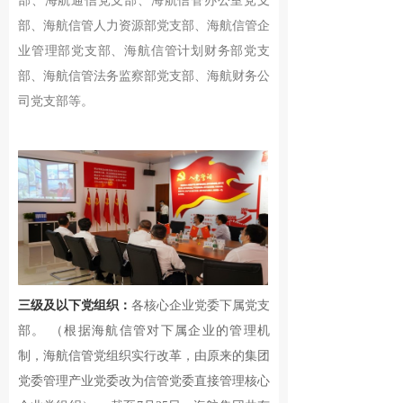
部、海航通信党支部、海航信管办公室党支
部、海航信管人力资源部党支部、海航信管企
业管理部党支部、海航信管计划财务部党支
部、海航信管法务监察部党支部、海航财务公
司党支部等。
三级及以下党组织：
各核心企业党委下属党支
部。 （根据海航信管对下属企业的管理机
制，海航信管党组织实行改革，由原来的集团
党委管理产业党委改为信管党委直接管理核心