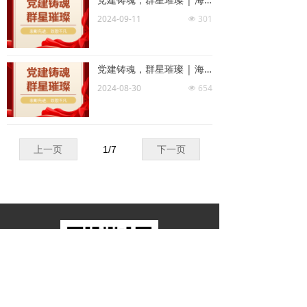
2024-09-11
301
넶
党建铸魂，群星璀璨 | 海航信管2024年党群工作评优纪实（二）
2024-08-30
654
넶
上一页
1
/
7
下一页